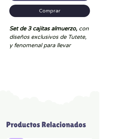
Comprar
Set de 3 cajitas almuerzo,
con
diseños exclusivos de Tutete,
y fenomenal para llevar
distintos tipos de alimentos
separados al colegio.
Tamaños:
Grande: 12 cm x 12 cm x
5.6cm
Mediana: 10.5 cm x 10.5
cm x 5 cm
Pequeña: 9 cm x 9 cm x 4.5
Productos Relacionados
cm