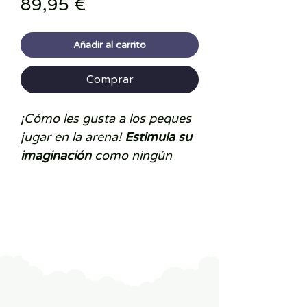
Precio
89,95 €
Añadir al carrito
Comprar
¡Cómo les gusta a los peques
jugar en la arena!
Estimula su
imaginación
como ningún
juguete de interior lo haría.
¡El
acompañamiento perfecto
para un cubo, una pala y un
helado!
Cajón de arena de madera
con
cubierta protectora
para
mantener la arena limpia y
una
lona de suelo
para evitar