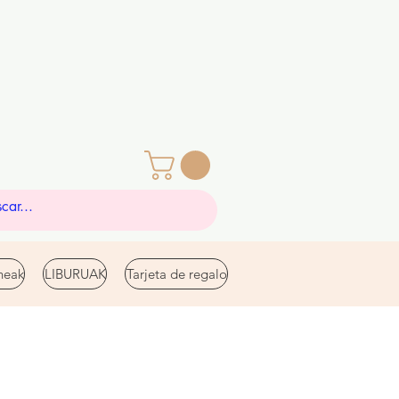
eak
LIBURUAK
Tarjeta de regalo