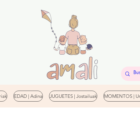
iak
EDAD | Adina
JUGUETES | Jostailuak
MOMENTOS | Un