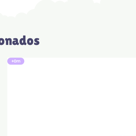
ionados
+0m