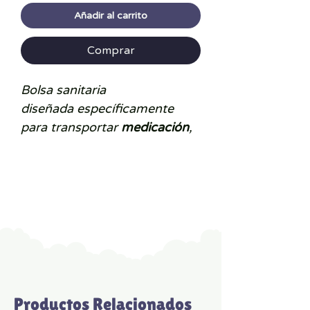
Añadir al carrito
Comprar
Bolsa sanitaria
diseñada específicamente
para transportar
medicación
,
tiritas y otros elementos
esenciales de
primeros
auxilios
.
Su interior está fabricado para
proteger los artículos de la
humedad o daños externos e
incluye varios bolsillos para
tener todo bien ordenado,
tiene el tamaño perfecto para
Productos Relacionados