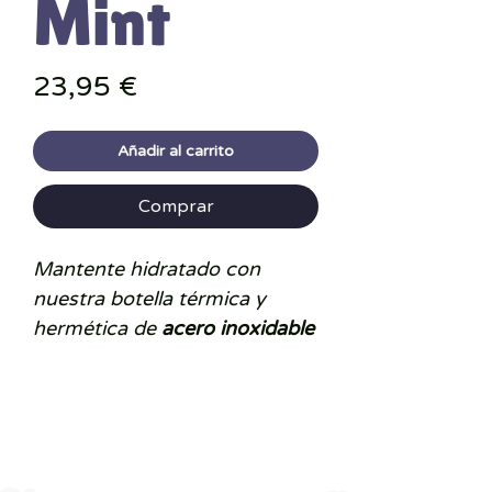
Mint
Precio
23,95 €
Añadir al carrito
Comprar
Mantente hidratado con
nuestra botella térmica y
hermética de
acero inoxidable
de doble capa
y con una
tercera cobertura exterior
gomosa para un mejor agarre,
que además potencia aún
más su valor térmico de frío y