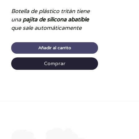
Botella de plástico tritán tiene
una
pajita de silicona abatible
que sale automáticamente
cuando se abre la tapa y es ideal
para llevar al cole.
Añadir al carrito
Tiene un
asa larga
que permite
llevarla colgada en la mochila o
Comprar
en el carro del bebé.
Características
:
Fabricada en Tritán
Capacidad
500ml
Medidas aproximadas: alto
19cm x diámetro 7cm
Pajita de silicona
Libre de BPA