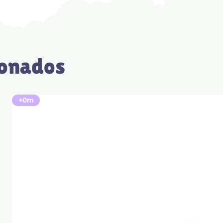
ionados
+0m