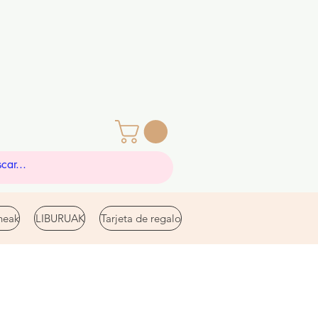
eak
LIBURUAK
Tarjeta de regalo