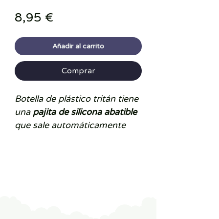
Precio
8,95 €
Añadir al carrito
Comprar
Botella de plástico tritán tiene
una
pajita de silicona abatible
que sale automáticamente
cuando se abre la tapa y es
ideal para llevar al cole.
Tiene un
asa larga
que
permite llevarla colgada en la
mochila o en el carro del
bebé.