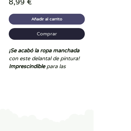
Precio
8,99 €
Añadir al carrito
Comprar
¡Se acabó la ropa manchada
con este delantal de pintura!
Imprescindible
para las
primeras actividades
creativas
, este delantal
protector de
manga larga
permite a tu peque pintar con
total libertad, sin miedo a las
manchas.
Fácil de poner y
cerrar
gracias a las tiras de
velcro en la espalda,
se adapta