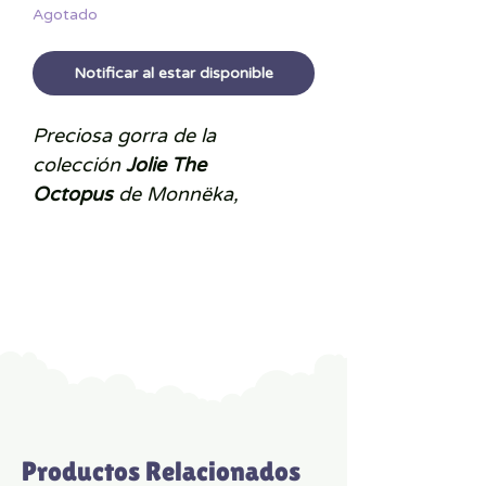
Agotado
Notificar al estar disponible
Preciosa gorra de la
colección
Jolie The
Octopus
de Monnëka,
estupenda para que los
peques se protejan del sol.
Características
:
Material: algodón y
poliéster
Talla única.
Ajustable
entre
48 cm a 58 cm de
circunferencia
Productos Relacionados