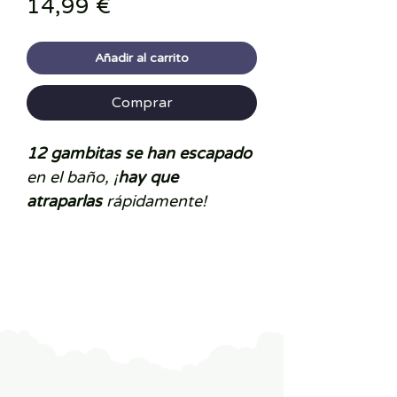
Precio
14,99 €
Añadir al carrito
Comprar
12 gambitas se han escapado
en el baño, ¡
hay que
atraparlas
rápidamente!
Gracias a las pinzas tu
peque podrá pescar cada una
de las gambas que flotan en la
superficie del agua y
colocarlas en una bonita cesta
que se fija en la loza gracias a
sus ventosas. Este juego le
permitirá desarrollar la