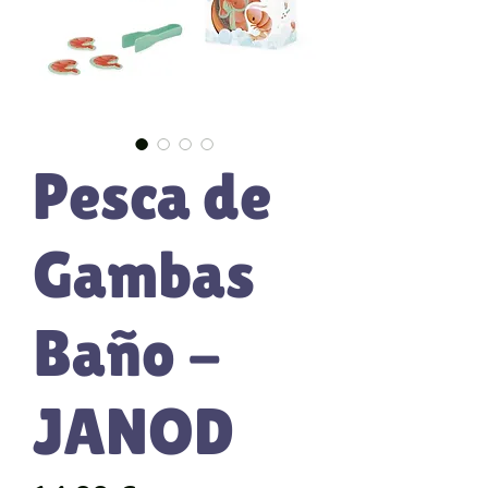
Pesca de
Gambas
Baño -
JANOD