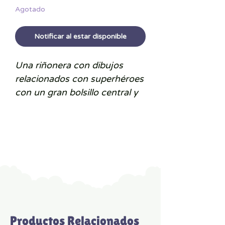
Agotado
Notificar al estar disponible
Una riñonera con dibujos
relacionados con superhéroes
con un gran bolsillo central y
un bolsillo pequeño en la parte
delantera. Se puede llevar
como bandolera
o en la
cintura
según el estilo de cada
uno.
Es un
complemento ideal
donde podrán guardar todas
sus cositas necesarias para
Productos Relacionados