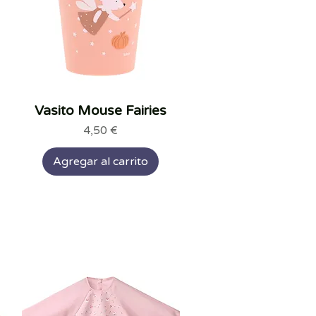
Vasito Mouse Fairies
Vista rápida
Precio
4,50 €
Agregar al carrito