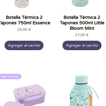
Botella Térmica 2
Vista rápida
Botella Térmica 2
Vista rápida
Tapones 750ml Essence
Tapones 500ml Little
Bloom Mint
Precio
28,95 €
Precio
27,95 €
Agregar al carrito
Agregar al carrito
Top Ventas