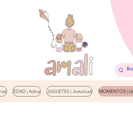
iak
EDAD | Adina
JUGUETES | Jostailuak
MOMENTOS | Un