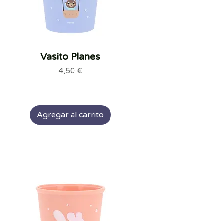
Vasito Planes
Vista rápida
Precio
4,50 €
Agregar al carrito