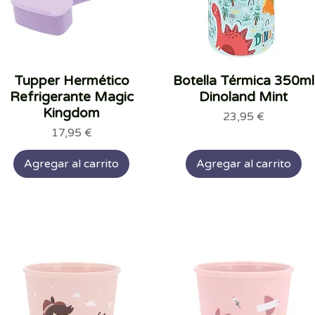
Tupper Hermético
Vista rápida
Botella Térmica 350ml
Vista rápida
Refrigerante Magic
Dinoland Mint
Kingdom
Precio
23,95 €
Precio
17,95 €
Agregar al carrito
Agregar al carrito