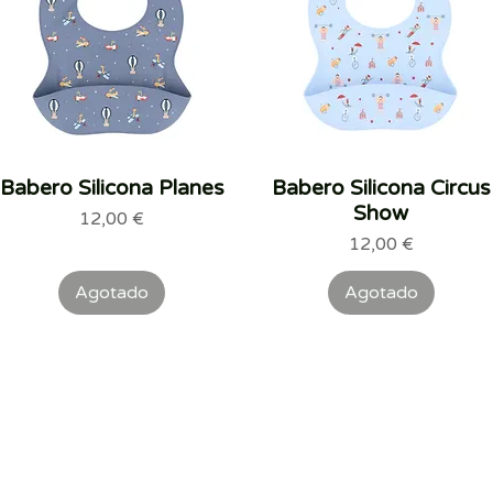
Babero Silicona Planes
Vista rápida
Babero Silicona Circus
Vista rápida
Show
Precio
12,00 €
Precio
12,00 €
Agotado
Agotado