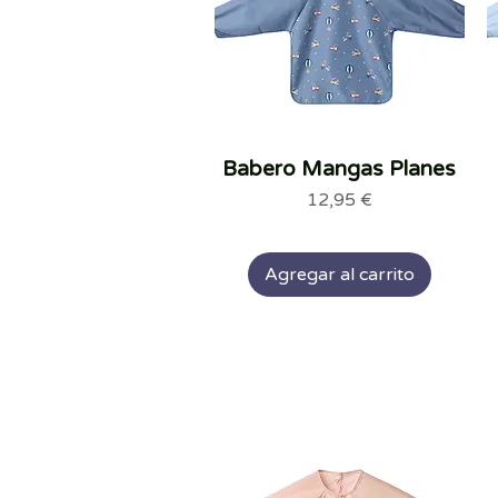
Babero Mangas Planes
Vista rápida
Precio
12,95 €
Agregar al carrito