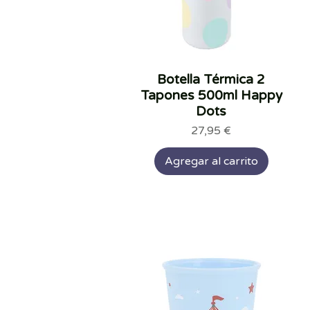
Botella Térmica 2
Vista rápida
Tapones 500ml Happy
Dots
Precio
27,95 €
Agregar al carrito