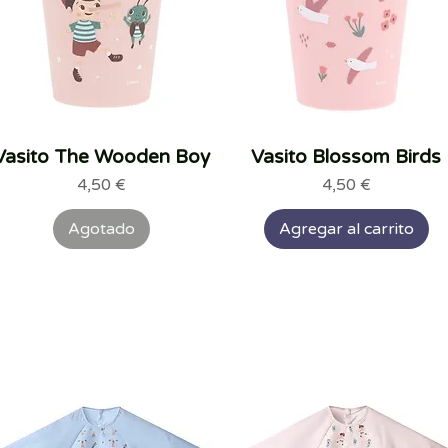
Vasito The Wooden Boy
Vista rápida
Vasito Blossom Birds
Vista rápida
Precio
Precio
4,50 €
4,50 €
Agotado
Agregar al carrito