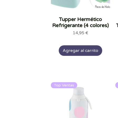
Tupper Hermético
Vista rápida
Refrigerante (4 colores)
Precio
14,95 €
Agregar al carrito
Top Ventas