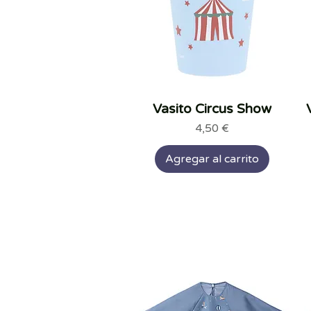
Vasito Circus Show
Vista rápida
Precio
4,50 €
Agregar al carrito