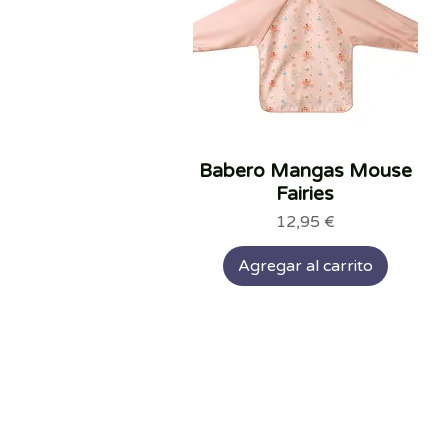
Babero Mangas Mouse
Vista rápida
Fairies
Precio
12,95 €
Agregar al carrito