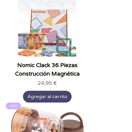
Nomic Clack 36 Piezas
Construcción Magnética
Precio
24,95 €
Agregar al carrito
+3A