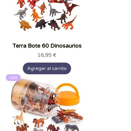
Terra Bote 60 Dinosaurios
Precio
16,95 €
Agregar al carrito
+3A