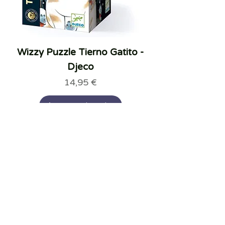
Wizzy Puzzle Tierno Gatito -
Djeco
Precio
14,95 €
Agregar al carrito
+5A