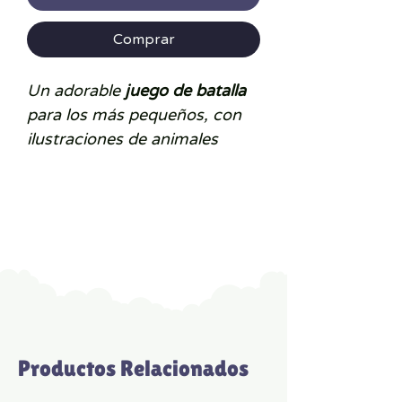
Comprar
Un adorable
juego de batalla
para los más pequeños, con
ilustraciones de animales
variados. 1, 2, 3: los jugadores
dan la vuelta a la vez a la
primera carta de su mano. ¡Si
hay varios animales del mismo
tamaño, ¡hay «Batanimo»!
Cuando un jugador ha ganado
todas las cartas, gana la
partida.
Productos Relacionados
-
Cartas graduadas
de 1 a 6.