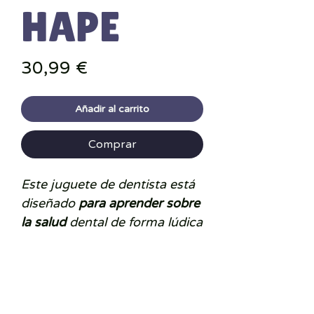
HAPE
Precio
30,99 €
Añadir al carrito
Comprar
Este juguete de dentista está
diseñado
para aprender sobre
la salud
dental de forma lúdica
e interactiva.
Equipado con
herramientas
dentales esenciales
como un
espejo dental, una jeringa y