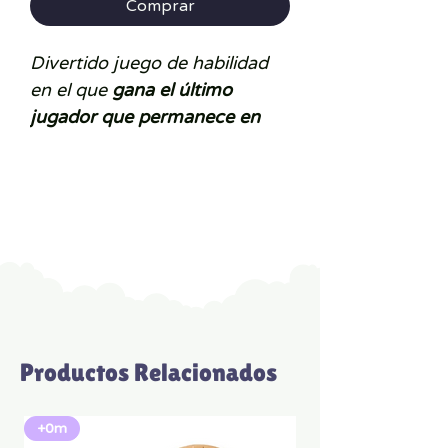
Comprar
Divertido juego de habilidad
en el que
gana el último
jugador que permanece en
pie.
Sólo se puede tocar el
suelo con las manos y los pies
según las instrucciones que
nos indiquen los dados.
Ideal a partir de 3 años
Productos Relacionados
+0m
+3A