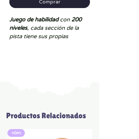
Comprar
Juego de habilidad
con
200
niveles
, cada sección de la
pista tiene sus propias
dificultades y obstáculos. El
objetivo
es
llegar a la meta
en
el menor tiempo posible
girando la esfera y llevando la
bola por las diferentes pistas.
Ideal a partir de 6 años
Productos Relacionados
+0m
+3A