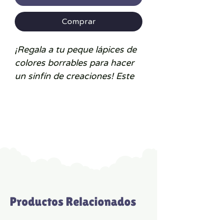
Comprar
¡Regala a tu peque lápices de
colores borrables para hacer
un sinfín de creaciones! Este
set de 12 lápices ofrece una
paleta de colores brillantes y
una excelente cobertura para
hacer dibujos vibrantes. Estos
lápices tienen
una punta de
borrador
para corregir si te
has pasado, o para borrar los
pequeños errores fácilmente.
Su forma triangular garantiza
Productos Relacionados
un
agarre cómodo y