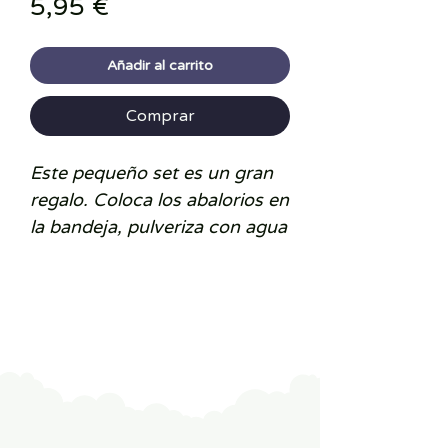
Precio
5,95 €
Añadir al carrito
Comprar
Este pequeño set es un gran
regalo. Coloca los abalorios en
la bandeja, pulveriza con agua
y mágicamente se unirán.
Que genial, verdad? Crea
animales, lazos o flores o haz
tus propios diseños con los
200 abalorios
de
siete colore
s
diferentes que incluye. Un
divertido regalo para niños y
niñas.