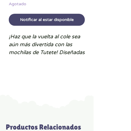
Agotado
Notificar al estar disponible
¡Haz que la vuelta al cole sea
aún más divertida con las
mochilas de Tutete! Diseñadas
especialmente para los más
pequeños, son perfectas para
llevar una muda de repuesto,
juguetes y otros accesorios
esenciales de forma práctica y
segura. Con un diseño alegre
repleto de vehículos de
servicio, esta mochila se
convertirá en el compañero
Productos Relacionados