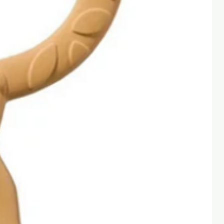
Colocar sobre superficie limpia y
seca
Retirar el protector, colocar y
presionar
CARACTERÍSTICAS:
Parches textiles
autoadhesivos decorativos
Composición: 100% poliéster
Medidas aproximadas: 5 cm
largo
Fáciles de colocar
Se mantienen fijos en la
mochila
Lavables en frío
No aptos para secadora
Resistentes al uso diario