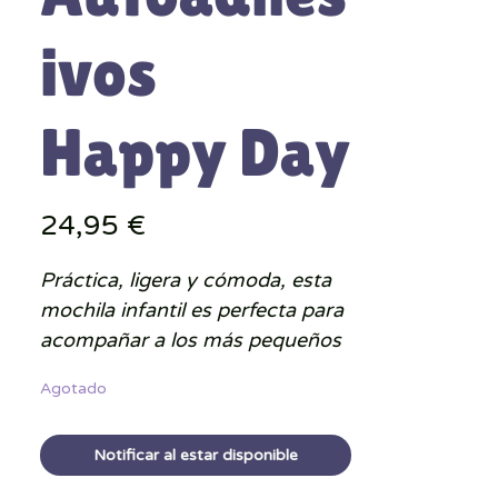
ivos
Happy Day
Precio
24,95 €
Práctica, ligera y cómoda, esta
mochila infantil es perfecta para
acompañar a los más pequeños
en la guardería, el colegio o sus
Agotado
actividades diarias. Su diseño
funcional incluye un amplio
Notificar al estar disponible
compartimento principal con
espacio
para una
libreta tamaño