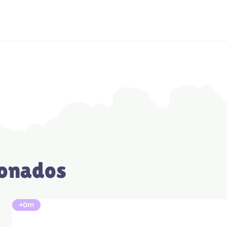
ionados
+0m