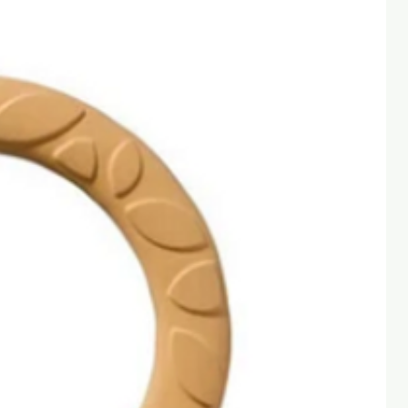
cremallera.
Asa superior para colgar o
transportar fácilmente.
Tirantes acolchados y
ajustables para mayor
comodidad.
Bolsillo delantero exterior para
pequeños objetos.
Posibilidad de personalización
con nombre bordado en el
bolsillo frontal.
Lavable a máquina a 30 ºC.
Recomendada a partir de 3
años.
Modo empleo de los parches
autoadhesivos: