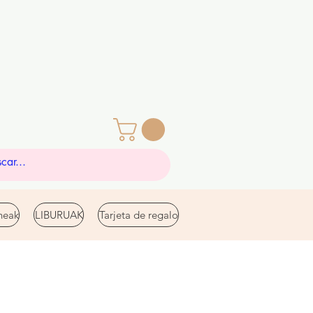
eak
LIBURUAK
Tarjeta de regalo