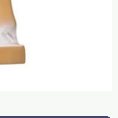
Perfectos para personalizar
mochilas y accesorios
No es un juguete
Aplicar por parte de un adulto
A partir de 3 años