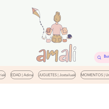
iak
EDAD | Adina
JUGUETES | Jostailuak
MOMENTOS | Un