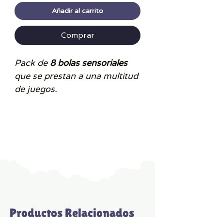
Añadir al carrito
Comprar
Pack de
8 bolas sensoriales
que se prestan a una multitud
de juegos.
Algunas de las bolas tienen
tacto acanalado y otra con
puntitas de goma, unas son
más grandes otras más
pequeñas.
CARACTERÍSTICAS:
Composición: 100% PVC
Lavable con paño húmedo
Productos Relacionados