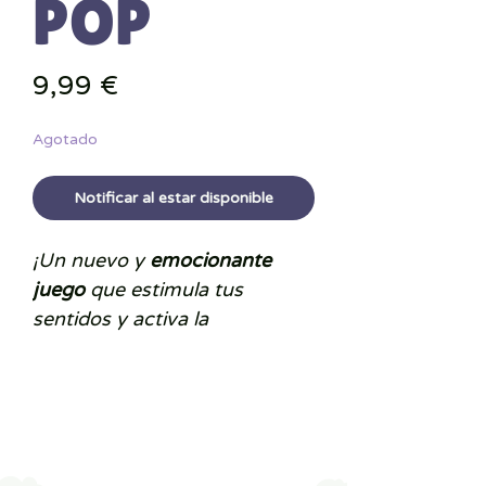
POP
Precio
9,99 €
Agotado
Notificar al estar disponible
¡Un nuevo y
emocionante
juego
que estimula tus
sentidos y activa la
coordinación ojo-mano de
forma divertida!
Utiliza tus manos para hacer
estallar burbujas tan pronto
como se iluminan
y