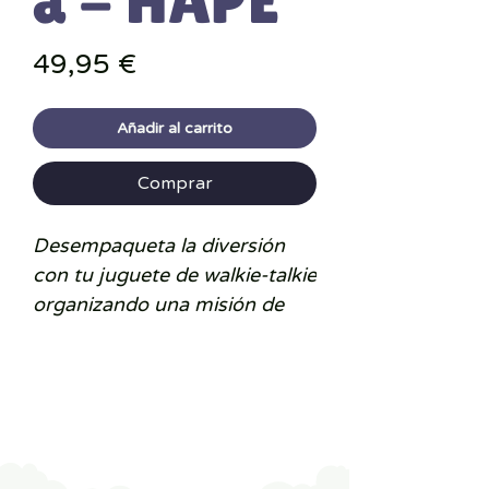
a - HAPE
Precio
49,95 €
Añadir al carrito
Comprar
Desempaqueta la diversión
con tu juguete de walkie-talkie
organizando una misión de
agente secreto o una
búsqueda del tesoro,
excelentes maneras de
estimular la imaginación y el
trabajo en equipo, y utiliza el
volumen ajustable para