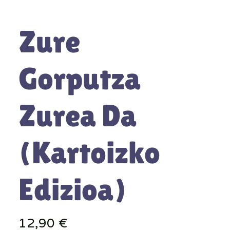
Zure
Gorputza
Zurea Da
(Kartoizko
Edizioa)
Precio
12,90 €