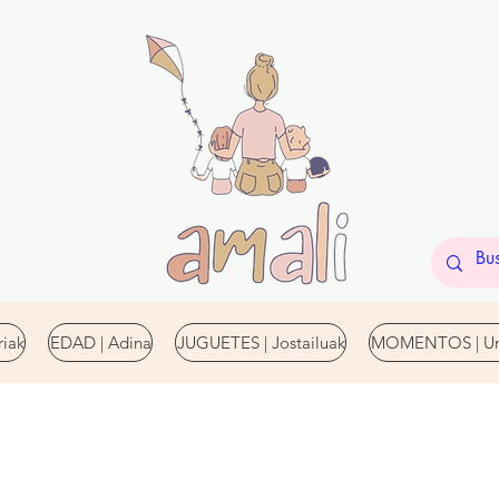
iak
EDAD | Adina
JUGUETES | Jostailuak
MOMENTOS | Un