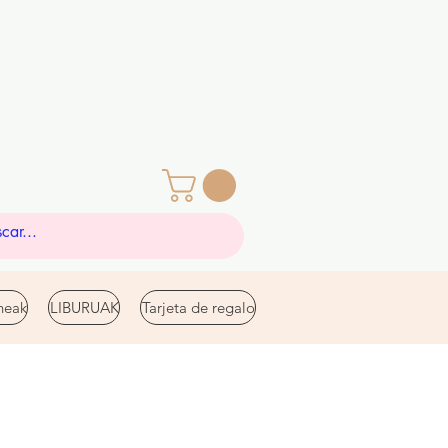
eak
LIBURUAK
Tarjeta de regalo