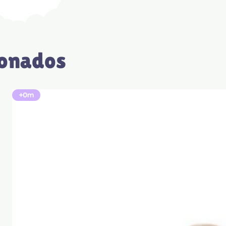
ionados
+0m