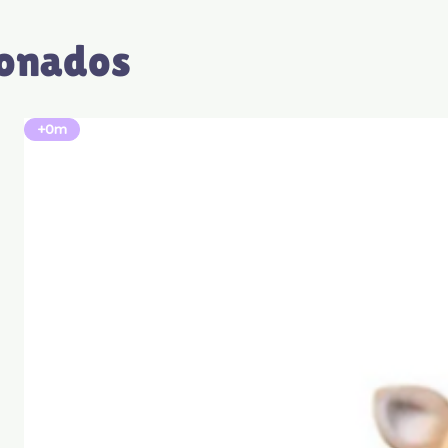
ionados
+0m