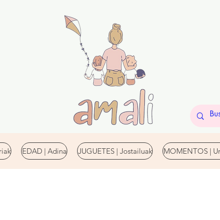
iak
EDAD | Adina
JUGUETES | Jostailuak
MOMENTOS | Un