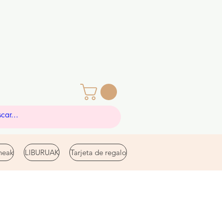
eak
LIBURUAK
Tarjeta de regalo