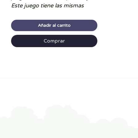
Este juego tiene las mismas
reglas que el juego clásico
Hundir la Flota, pero en un
Añadir al carrito
formato de tamaño de viaje.
Comprar
Las
reglas básicas
son:
Cada jugador coloca sus
barcos en secreto en una
cuadrícula.
Los barcos pueden ponerse
en horizontal o vertical, sin
superponerse.
Por turnos, cada jugador dice
una coordenada (ejemplo:
B4).
El rival responde: