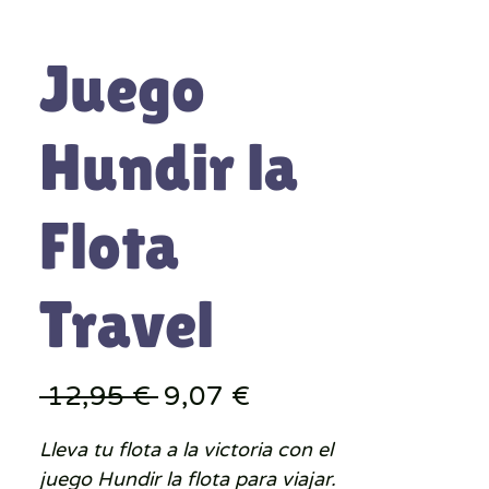
Juego
Hundir la
Flota
Travel
Precio
Precio
 12,95 € 
9,07 €
de
Lleva tu flota a la victoria con el
oferta
juego Hundir la flota para viajar.