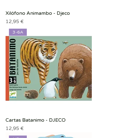
Xilófono Animambo - Djeco
Precio
12,95 €
3-6A
Cartas Batanimo - DJECO
Precio
12,95 €