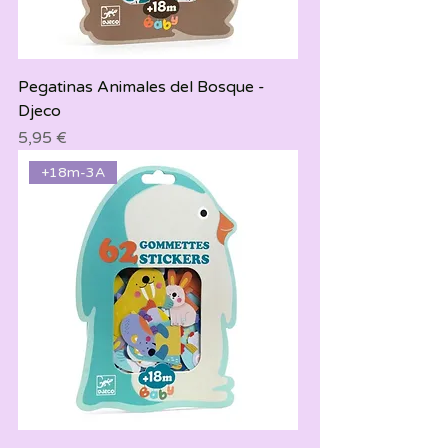
Pegatinas Animales del Bosque -
Djeco
Precio
5,95 €
+18m-3A