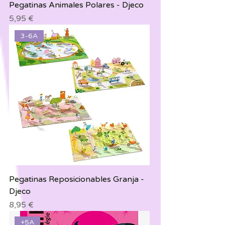
Pegatinas Animales Polares - Djeco
Precio
5,95 €
3-6A
Pegatinas Reposicionables Granja -
Djeco
Precio
8,95 €
+5A