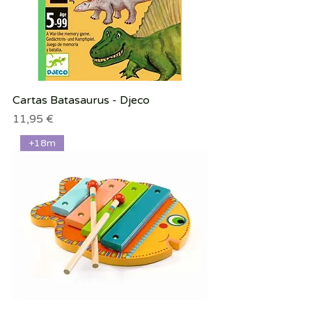
Cartas Batasaurus - Djeco
Precio
11,95 €
+18m