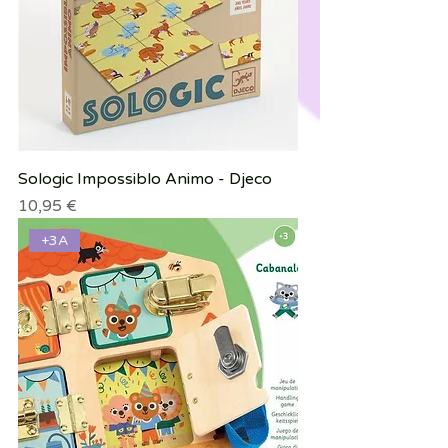
Sologic Impossiblo Animo - Djeco
Precio
10,95 €
+3A