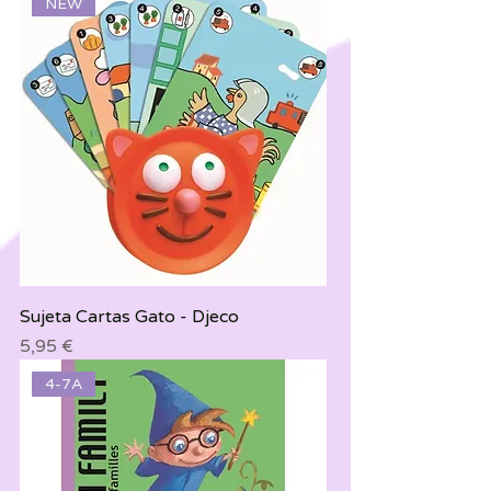
NEW
Sujeta Cartas Gato - Djeco
Precio
5,95 €
4-7A