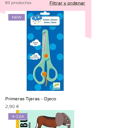
83 productos
Filtrar y ordenar
NEW
Primeras Tijeras - Djeco
Precio
2,90 €
4-12A